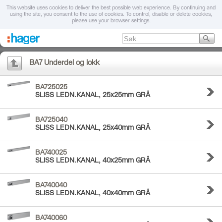
This website uses cookies to deliver the best possible web experience. By continuing and
using the site, you consent to the use of cookies. To control, disable or delete cookies,
please use your browser settings.
BA7 Underdel og lokk
BA725025
SLISS LEDN.KANAL, 25x25mm GRÅ
BA725040
SLISS LEDN.KANAL, 25x40mm GRÅ
BA740025
SLISS LEDN.KANAL, 40x25mm GRÅ
BA740040
SLISS LEDN.KANAL, 40x40mm GRÅ
BA740060